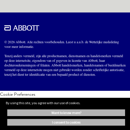
© 2026 Abbott. Alle rechten voorbehouden. Leest u a.u.b. de Wettelijke mededeling
voor meer informatie.
Tenzij anders vermeld, zijn alle productnamen, dienstnamen en handelsmerken vermeld
op deze internetsite, eigendom van of gegeven in licentie van Abbott, haar
dochterondernemingen of filialen. Abbott handelsmerken, handelsnamen of beeldmerken
vermeld op deze internetsite mogen niet gebruikt worden zonder schriftelijke autorisatie,
tenzij het dient ter identificatie van een bepaald product of diensten.
Cookie Preferences
By using this site, you agree with our use of cookies.
want to know more?
i consent to cookies