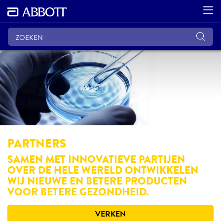
PARTNERS
SAMEN MET INNOVATIEVE PARTIJEN
OVER DE HELE WERELD ONTWIKKELEN
WIJ NIEUWE EN BETERE PRODUCTEN
VOOR BETERE GEZONDHEID.
VERKEN